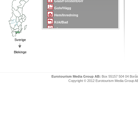
Glas/Fönster/Dörr
Golv/Vägg
Hem/Inredning
Kök/Bad
Lås/Larm/Skydd
Målare
Sverige
Mäklare/Arkitekter
Plattsättning/Kakel
Blekinge
Plåt/Smide
Radio/TV
Sanering
Eurotourism Media Group AB:
Box 55157 504 04 Borå
Skorsten/Tak
Copyright © 2012 Eurotourism Media Group AB. P
Snickare/Snickerier
Städ/Flytt
Tapetserare
Transport/Bud
Trädgård
Uthyrning
VVS
Värme/Energi/Isolering