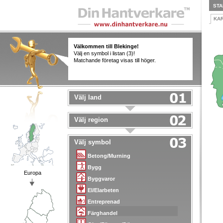
STA
KA
Välkommen till Blekinge!
Välj en symbol i listan (3)!
Matchande företag visas till höger.
Välj land
Välj region
Välj symbol
Betong/Murning
Bygg
Europa
Byggvaror
El/Elarbeten
Entreprenad
Färghandel