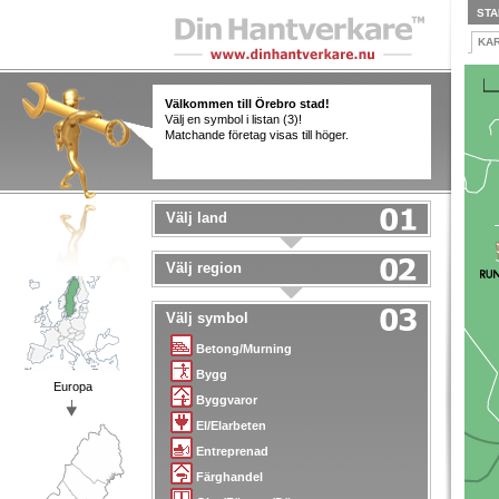
STA
KA
Välkommen till Örebro stad!
Välj en symbol i listan (3)!
Matchande företag visas till höger.
Välj land
Välj region
Välj symbol
Betong/Murning
Bygg
Europa
Byggvaror
El/Elarbeten
Entreprenad
Färghandel