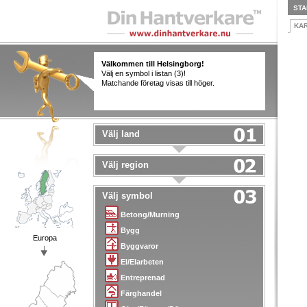
STA
KA
Välkommen till Helsingborg!
Välj en symbol i listan (3)!
Matchande företag visas till höger.
Välj land
Välj region
Välj symbol
Betong/Murning
Bygg
Europa
Byggvaror
El/Elarbeten
Entreprenad
Färghandel