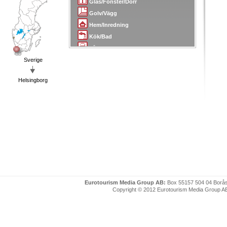
Glas/Fönster/Dörr
Golv/Vägg
Hem/Inredning
Kök/Bad
Lås/Larm/Skydd
Sverige
Målare
Mäklare/Arkitekter
Helsingborg
Plattsättning/Kakel
Plåt/Smide
Radio/TV
Sanering
Skorsten/Tak
Snickare/Snickerier
Städ/Flytt
Tapetserare
Transport/Bud
Eurotourism Media Group AB:
Box 55157 504 04 Borå
Trädgård
Copyright © 2012 Eurotourism Media Group AB. P
Uthyrning
VVS
Värme/Energi/Isolering