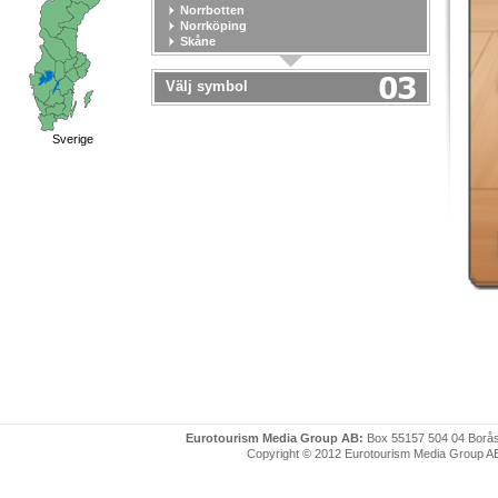
Norrbotten
Norrköping
Skåne
Stockholm
Stockholm stad
Välj symbol
Södermanland
Uppsala
Uppsala stad
Värmland
Sverige
Västerbotten
Västernorrland
Västerås
Västmanland
Västra Götaland
Örebro
Örebro stad
Östergötland
Eurotourism Media Group AB:
Box 55157 504 04 Borå
Copyright © 2012 Eurotourism Media Group AB. P