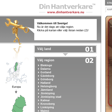
STA
KA
Välkommen till Sverige!
Nu är det dags att välja region.
Klicka på kartan eller välj i listan nedan (2)!
Välj land
Välj region
Blekinge
Dalarna
Gotland
Gävleborg
Göteborg
Halland
Helsingborg
Europa
Jämtland
Jönköping
Jönköping stad
Kalmar
Kronoberg
Linköping
Malmö