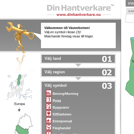
STA
KA
Välkommen till Västerbotten!
Välj en symbol i listan (3)!
Matchande företag visas till höger.
Välj land
Välj region
Välj symbol
Betong/Murning
Bygg
Europa
Byggvaror
El/Elarbeten
Entreprenad
Färghandel