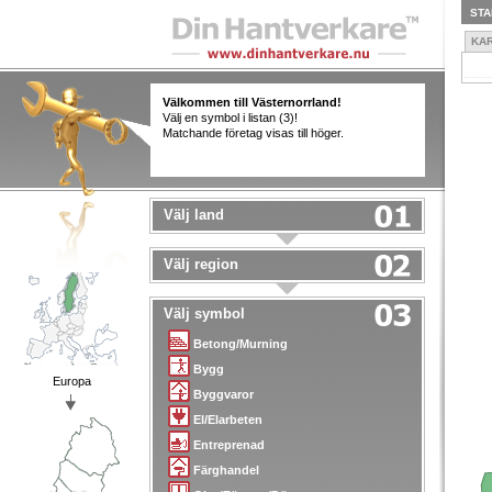
STA
KA
Välkommen till Västernorrland!
Välj en symbol i listan (3)!
Matchande företag visas till höger.
Välj land
Välj region
Välj symbol
Betong/Murning
Bygg
Europa
Byggvaror
El/Elarbeten
Entreprenad
Färghandel