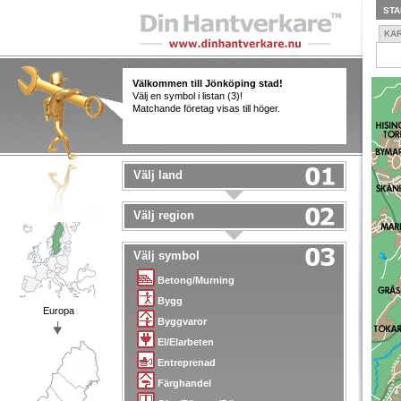
STA
KA
Välkommen till Jönköping stad!
Välj en symbol i listan (3)!
Matchande företag visas till höger.
Välj land
Välj region
Välj symbol
Betong/Murning
Bygg
Europa
Byggvaror
El/Elarbeten
Entreprenad
Färghandel