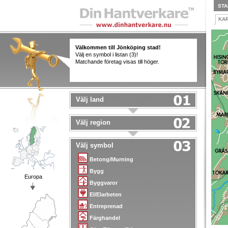
STA
KA
Välkommen till Jönköping stad!
Välj en symbol i listan (3)!
Matchande företag visas till höger.
Välj land
Välj region
Välj symbol
Betong/Murning
Bygg
Europa
Byggvaror
El/Elarbeten
Entreprenad
Färghandel