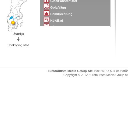
Glas/Fönster/Dörr
Golv/Vägg
Hem/Inredning
Kök/Bad
Lås/Larm/Skydd
Sverige
Målare
Mäklare/Arkitekter
Jönköping stad
Plattsättning/Kakel
Plåt/Smide
Radio/TV
Sanering
Eurotourism Media Group AB:
Box 55157 504 04 Borå
Skorsten/Tak
Copyright © 2012 Eurotourism Media Group AB. P
Snickare/Snickerier
Städ/Flytt
Tapetserare
Transport/Bud
Trädgård
Uthyrning
VVS
Värme/Energi/Isolering