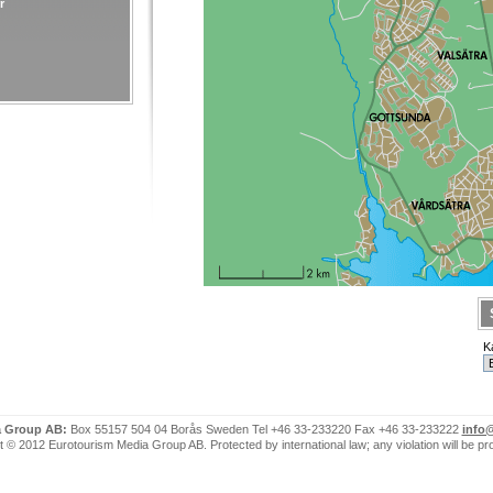
r
r
el
er
K
a Group AB:
Box 55157 504 04 Borås Sweden Tel +46 33-233220 Fax +46 33-233222
info
 © 2012 Eurotourism Media Group AB. Protected by international law; any violation will be p
lering