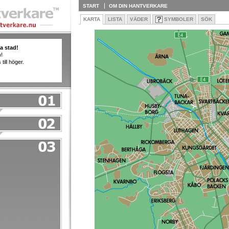
START
OM
DIN HANTVERKARE
KARTA
LISTA
VÄDER
SYMBOLER
SÖK
a stad!
)!
ill höger.