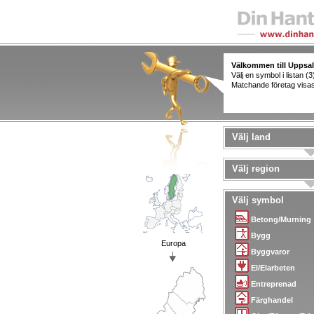
Välkommen till Uppsal
Välj en symbol i listan (3
Matchande företag visas t
Välj land
Välj region
Välj symbol
Betong/Murning
Bygg
Europa
Byggvaror
El/Elarbeten
Entreprenad
Färghandel