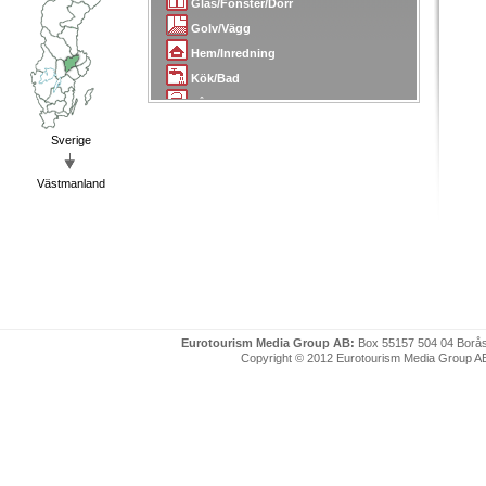
Glas/Fönster/Dörr
Golv/Vägg
Hem/Inredning
Kök/Bad
Lås/Larm/Skydd
Målare
Sverige
Mäklare/Arkitekter
Plattsättning/Kakel
Västmanland
Plåt/Smide
Radio/TV
Sanering
Skorsten/Tak
Snickare/Snickerier
Städ/Flytt
Eurotourism Media Group AB:
Box 55157 504 04 Borå
Tapetserare
Copyright © 2012 Eurotourism Media Group AB. P
Transport/Bud
Trädgård
Uthyrning
VVS
Värme/Energi/Isolering