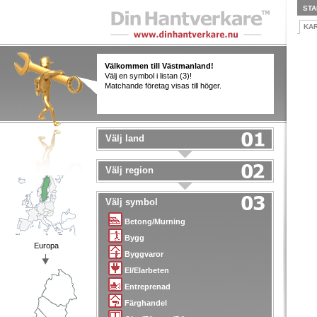
STA
KA
Välkommen till Västmanland!
Välj en symbol i listan (3)!
Matchande företag visas till höger.
Välj land
Välj region
Välj symbol
Betong/Murning
Bygg
Europa
Byggvaror
El/Elarbeten
Entreprenad
Färghandel