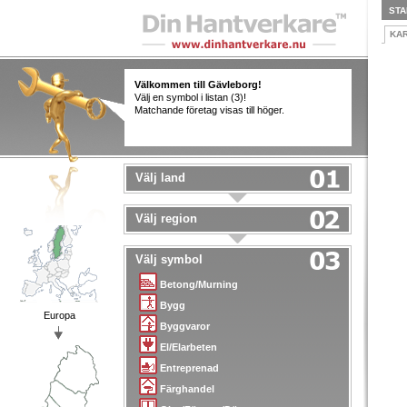
STA
KA
Välkommen till Gävleborg!
Välj en symbol i listan (3)!
Matchande företag visas till höger.
Välj land
Välj region
Välj symbol
Betong/Murning
Bygg
Europa
Byggvaror
El/Elarbeten
Entreprenad
Färghandel