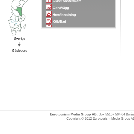
Glas/Fönster/Dörr
Golv/Vägg
Hem/Inredning
Kök/Bad
Lås/Larm/Skydd
Målare
Sverige
Mäklare/Arkitekter
Plattsättning/Kakel
Gävleborg
Plåt/Smide
Radio/TV
Sanering
Skorsten/Tak
Snickare/Snickerier
Städ/Flytt
Tapetserare
Transport/Bud
Trädgård
Eurotourism Media Group AB:
Box 55157 504 04 Borå
Uthyrning
Copyright © 2012 Eurotourism Media Group AB. P
VVS
Värme/Energi/Isolering