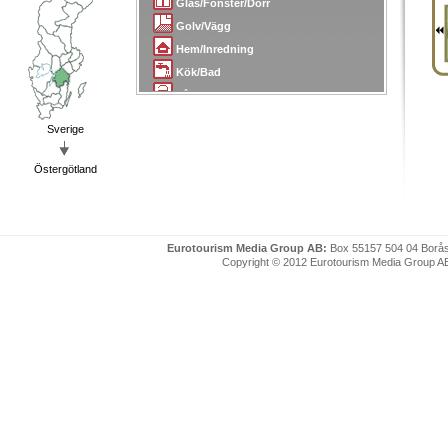
Glas/Fönster/Dörr
Golv/Vägg
Hem/Inredning
Kök/Bad
Lås/Larm/Skydd
Målare
Sverige
Mäklare/Arkitekter
Plattsättning/Kakel
Östergötland
Plåt/Smide
Radio/TV
Sanering
Eurotourism Media Group AB:
Box 55157 504 04 Borå
Skorsten/Tak
Copyright © 2012 Eurotourism Media Group AB. P
Snickare/Snickerier
Städ/Flytt
Tapetserare
Transport/Bud
Trädgård
Uthyrning
VVS
Värme/Energi/Isolering