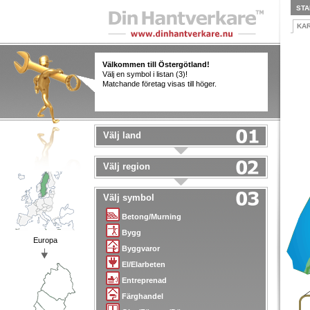
STA
KA
Välkommen till Östergötland!
Välj en symbol i listan (3)!
Matchande företag visas till höger.
Välj land
Välj region
Välj symbol
Betong/Murning
Bygg
Europa
Byggvaror
El/Elarbeten
Entreprenad
Färghandel