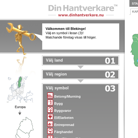
STA
KA
Välkommen till Blekinge!
Välj en symbol i listan (3)!
Matchande företag visas till höger.
Välj land
Välj region
Välj symbol
Betong/Murning
Bygg
Europa
Byggvaror
El/Elarbeten
Entreprenad
Färghandel