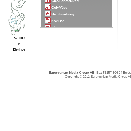
Glas/Fönster/Dörr
Golv/Vägg
Hem/Inredning
Kök/Bad
Lås/Larm/Skydd
Målare
Sverige
Mäklare/Arkitekter
Plattsättning/Kakel
Blekinge
Plåt/Smide
Radio/TV
Sanering
Eurotourism Media Group AB:
Box 55157 504 04 Borå
Skorsten/Tak
Copyright © 2012 Eurotourism Media Group AB. P
Snickare/Snickerier
Städ/Flytt
Tapetserare
Transport/Bud
Trädgård
Uthyrning
VVS
Värme/Energi/Isolering