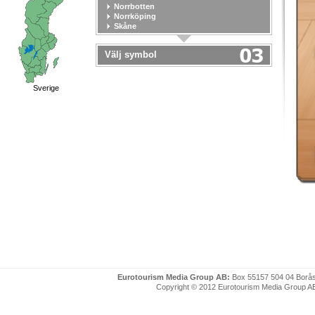
Norrbotten
Norrköping
Skåne
Stockholm
Stockholm stad
Välj symbol
Södermanland
Uppsala
Uppsala stad
Värmland
Sverige
Västerbotten
Västernorrland
Västerås
Västmanland
Västra Götaland
Örebro
Örebro stad
Östergötland
Eurotourism Media Group AB:
Box 55157 504 04 Borå
Copyright © 2012 Eurotourism Media Group AB. P