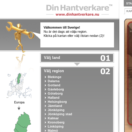
STA
KA
Välkommen till Sverige!
Nu är det dags att välja region.
Klicka på kartan eller välj i listan nedan (2)!
Välj land
Välj region
Blekinge
Dalarna
Gotland
Gävleborg
Göteborg
Halland
Helsingborg
Europa
Jämtland
Jönköping
Jönköping stad
Kalmar
Kronoberg
Linköping
Malmö