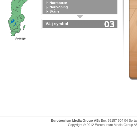
Norrbotten
Norrköping
Skåne
Stockholm
Stockholm stad
Välj symbol
Södermanland
Uppsala
Uppsala stad
Värmland
Sverige
Västerbotten
Västernorrland
Västerås
Västmanland
Västra Götaland
Örebro
Örebro stad
Östergötland
Eurotourism Media Group AB:
Box 55157 504 04 Borå
Copyright © 2012 Eurotourism Media Group AB. P