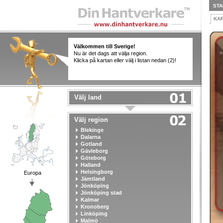
STA
KA
Välkommen till Sverige!
Nu är det dags att välja region.
Klicka på kartan eller välj i listan nedan (2)!
Välj land
Välj region
Blekinge
Dalarna
Gotland
Gävleborg
Göteborg
Halland
Helsingborg
Europa
Jämtland
Jönköping
Jönköping stad
Kalmar
Kronoberg
Linköping
Malmö