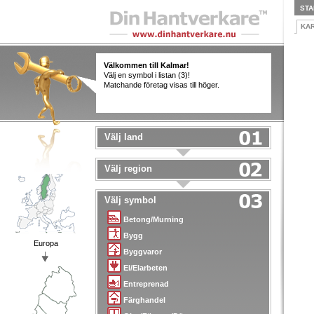
STA
KA
Välkommen till Kalmar!
Välj en symbol i listan (3)!
Matchande företag visas till höger.
Välj land
Välj region
Välj symbol
Betong/Murning
Bygg
Europa
Byggvaror
El/Elarbeten
Entreprenad
Färghandel