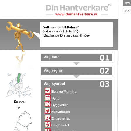
STA
KA
Välkommen till Kalmar!
Välj en symbol i listan (3)!
Matchande företag visas till höger.
Välj land
Välj region
Välj symbol
Betong/Murning
Bygg
Europa
Byggvaror
El/Elarbeten
Entreprenad
Färghandel