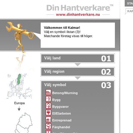
STA
KA
Välkommen till Kalmar!
Välj en symbol i listan (3)!
Matchande företag visas till höger.
Välj land
Välj region
Välj symbol
Betong/Murning
Bygg
Europa
Byggvaror
El/Elarbeten
Entreprenad
Färghandel